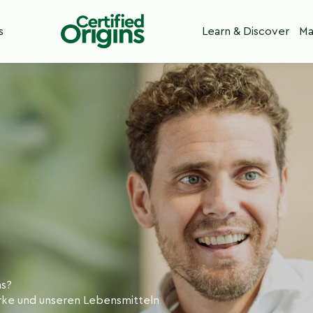
s
Learn & Discover
Ma
ns?
arke und unseren Lebensmitteln